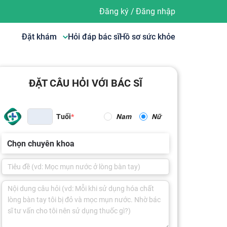
Đăng ký
/
Đăng nhập
Đặt khám
Hỏi đáp bác sĩ
Hồ sơ sức khỏe
ĐẶT CÂU HỎI VỚI BÁC SĨ
Tuổi
Nam
Nữ
Chọn chuyên khoa