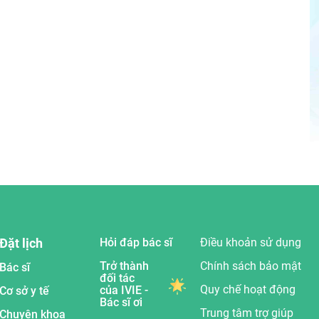
Đặt lịch
Hỏi đáp bác sĩ
Điều khoản sử dụng
Trở thành
Chính sách bảo mật
Bác sĩ
đối tác
Quy chế hoạt động
của IVIE -
Cơ sở y tế
Bác sĩ ơi
Trung tâm trợ giúp
Chuyên khoa