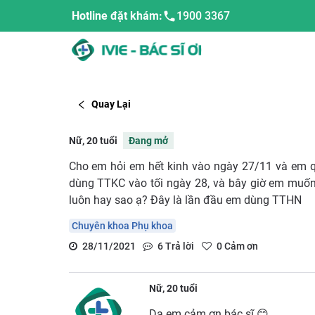
Hotline đặt khám:
1900 3367
Quay Lại
Nữ, 20 tuổi
Đang mở
Cho em hỏi em hết kinh vào ngày 27/11 và em 
dùng TTKC vào tối ngày 28, và bây giờ em muố
luôn hay sao ạ? Đây là lần đầu em dùng TTHN
Chuyên khoa Phụ khoa
28/11/2021
6
Trả lời
0
Cảm ơn
Nữ, 20 tuổi
Dạ em cảm ơn bác sĩ 😊