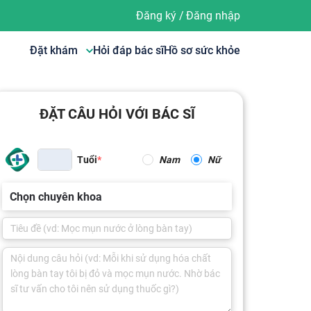
Đăng ký
/
Đăng nhập
Đặt khám
Hỏi đáp bác sĩ
Hồ sơ sức khỏe
ĐẶT CÂU HỎI VỚI BÁC SĨ
Tuổi
Nam
Nữ
Chọn chuyên khoa