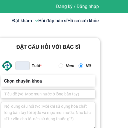
Đăng ký
/
Đăng nhập
Đặt khám
Hỏi đáp bác sĩ
Hồ sơ sức khỏe
ĐẶT CÂU HỎI VỚI BÁC SĨ
Tuổi
Nam
Nữ
Chọn chuyên khoa