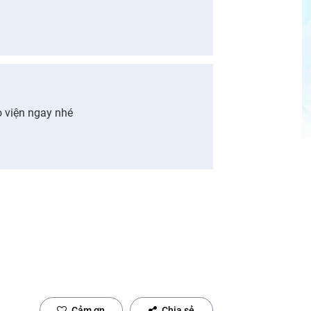
o viện ngay nhé
Cảm ơn
Chia sẻ