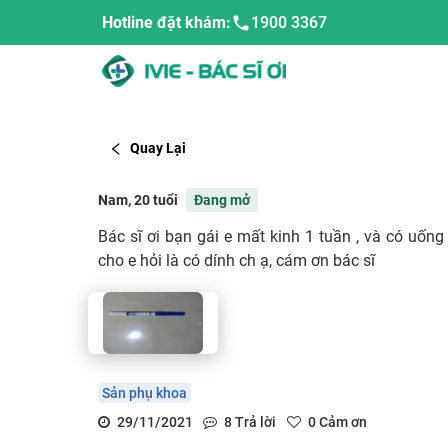
Hotline đặt khám:
1900 3367
Quay Lại
Nam, 20 tuổi
Đang mở
Bác sĩ ơi bạn gái e mất kinh 1 tuần , và có uống
cho e hỏi là có dính ch ạ, cám ơn bác sĩ
Sản phụ khoa
29/11/2021
8
Trả lời
0
Cảm ơn