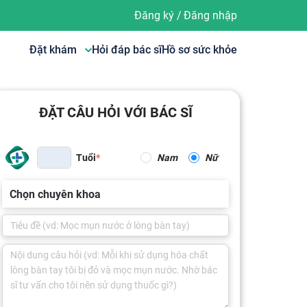
Đăng ký
/
Đăng nhập
Đặt khám
Hỏi đáp bác sĩ
Hồ sơ sức khỏe
ĐẶT CÂU HỎI VỚI BÁC SĨ
Tuổi
Nam
Nữ
Chọn chuyên khoa