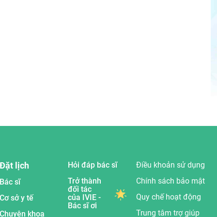
Đặt lịch
Hỏi đáp bác sĩ
Điều khoản sử dụng
Trở thành
Chính sách bảo mật
Bác sĩ
đối tác
Quy chế hoạt động
của IVIE -
Cơ sở y tế
Bác sĩ ơi
Trung tâm trợ giúp
Chuyên khoa