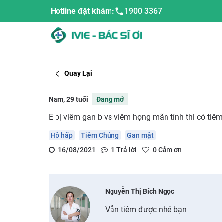
Hotline đặt khám:
1900 3367
Quay Lại
Nam, 29 tuổi
Đang mở
E bị viêm gan b vs viêm họng mãn tính thì có tiêm 
Hô hấp
Tiêm Chủng
Gan mật
16/08/2021
1
Trả lời
0
Cảm ơn
Nguyễn Thị Bích Ngọc
Vẫn tiêm được nhé bạn