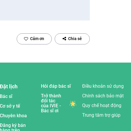
Cảm ơn
Chia sẻ
Đặt lịch
Hỏi đáp bác sĩ
Điều khoản sử dụng
Trở thành
Chính sách bảo mật
Bác sĩ
đối tác
Quy chế hoạt động
của IVIE -
Cơ sở y tế
Bác sĩ ơi
Trung tâm trợ giúp
Chuyên khoa
Đăng ký bán
hàng trên