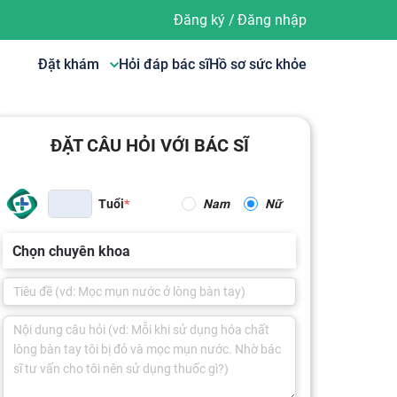
Đăng ký
/
Đăng nhập
Đặt khám
Hỏi đáp bác sĩ
Hồ sơ sức khỏe
ĐẶT CÂU HỎI VỚI BÁC SĨ
Tuổi
Nam
Nữ
Chọn chuyên khoa