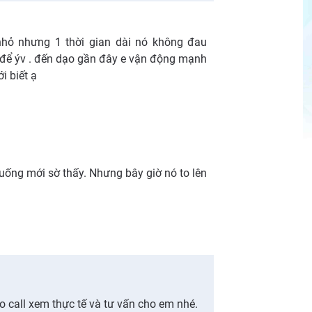
nhỏ nhưng 1 thời gian dài nó không đau
 để ýv . đến dạo gần đây e vận động mạnh
i biết ạ
xuống mới sờ thấy. Nhưng bây giờ nó to lên
o call xem thực tế và tư vấn cho em nhé.