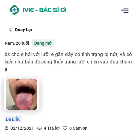
Quay Lại
Nam, 20 tuổi
Đang mở
bs cho e hỏi với lưỡi e gần đây có tình trạng bị nứt, và có
kiểu như bản đồ,cũng thấy trắng lưỡi e nên vào đâu khám
ạ
Da Liễu
02/12/2021
4
Trả lời
0
Cảm ơn