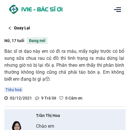
Quay Lại
Nữ, 17 tuổi
Đang mở
Bác sĩ ơi dạo này em có đi ra máu, mấy ngày trước có bổ
sung sữa chua rau củ đồ thì tình trạng ra máu dừng lại
nhưng giờ nó bị lại rồi ạ. Phân theo em thấy thì phân bình
thường không lỏng cũng chả phải táo bón ạ. Em không
biết em đang bị gì ạ🥺.
Tiêu hoá
02/12/2021
9
Trả lời
0
Cảm ơn
Trần Thị Hoa
Chào em