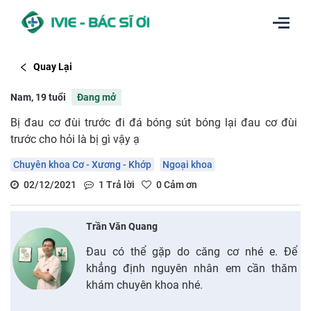
Quay Lại
Nam, 19 tuổi
Đang mở
Bị đau cơ đùi trước đi đá bóng sút bóng lại đau cơ đùi
trước cho hỏi là bị gì vậy ạ
Chuyên khoa Cơ - Xương - Khớp
Ngoại khoa
02/12/2021
1
Trả lời
0
Cảm ơn
Trần Văn Quang
Đau có thể gặp do căng cơ nhé e. Để
khẳng định nguyên nhân em cần thăm
khám chuyên khoa nhé.