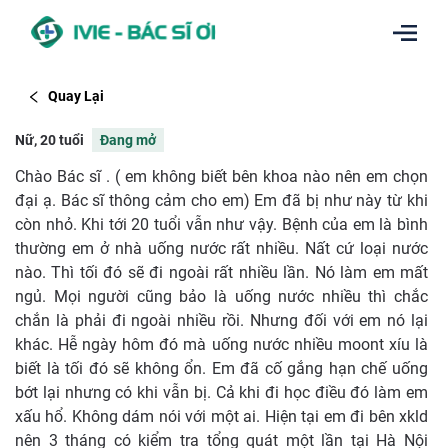
Quay Lại
Nữ, 20 tuổi
Đang mở
Chào Bác sĩ . ( em không biết bên khoa nào nên em chọn
đại ạ. Bác sĩ thông cảm cho em) Em đã bị như này từ khi
còn nhỏ. Khi tới 20 tuổi vẫn như vậy. Bệnh của em là bình
thường em ở nhà uống nước rất nhiều. Nất cứ loại nước
nào. Thì tối đó sẽ đi ngoài rất nhiều lần. Nó làm em mất
ngủ. Mọi người cũng bảo là uống nước nhiều thì chắc
chắn là phải đi ngoài nhiều rồi. Nhưng đối với em nó lại
khác. Hễ ngày hôm đó mà uống nước nhiều moont xíu là
biết là tối đó sẽ không ổn. Em đã cố gắng hạn chế uống
bớt lại nhưng có khi vẫn bị. Cả khi đi học điều đó làm em
xấu hổ. Không dám nói với một ai. Hiện tại em đi bên xkld
nên 3 tháng có kiểm tra tổng quát một lần tại Hà Nội