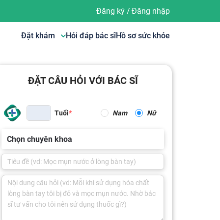
Đăng ký
/
Đăng nhập
Đặt khám
Hỏi đáp bác sĩ
Hồ sơ sức khỏe
ĐẶT CÂU HỎI VỚI BÁC SĨ
Tuổi
Nam
Nữ
Chọn chuyên khoa