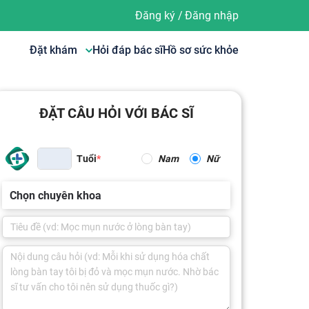
Đăng ký
/
Đăng nhập
Đặt khám
Hỏi đáp bác sĩ
Hồ sơ sức khỏe
ĐẶT CÂU HỎI VỚI BÁC SĨ
Tuổi
Nam
Nữ
Chọn chuyên khoa