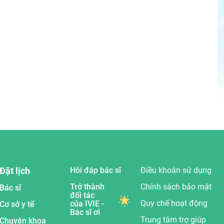
Đặt lịch
Hỏi đáp bác sĩ
Điều khoản sử dụng
Trở thành
Chính sách bảo mật
Bác sĩ
đối tác
Quy chế hoạt động
của IVIE -
Cơ sở y tế
Bác sĩ ơi
Trung tâm trợ giúp
Chuyên khoa