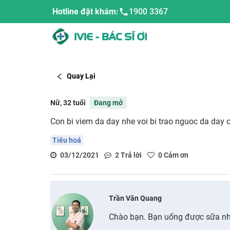
Hotline đặt khám:
1900 3367
Quay Lại
Nữ, 32 tuổi
Đang mở
Con bi viem da day nhe voi bi trao nguoc da day 
Tiêu hoá
03/12/2021
2
Trả lời
0
Cảm ơn
Trần Văn Quang
Chào bạn. Bạn uống được sữa nh