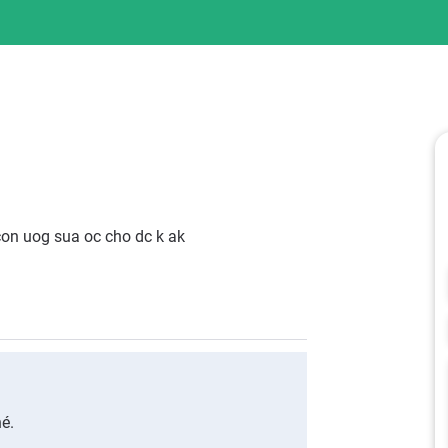
con uog sua oc cho dc k ak
é.