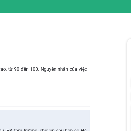
 cao, từ 90 đến 100. Nguyên nhân của việc
hu, HA tâm trương, chuyên sâu hơn có HA