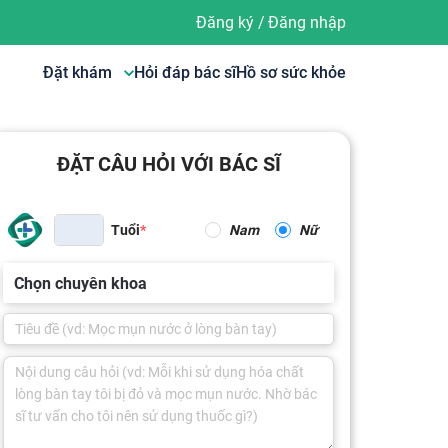
Đăng ký
/
Đăng nhập
Đặt khám
Hỏi đáp bác sĩ
Hồ sơ sức khỏe
ĐẶT CÂU HỎI VỚI BÁC SĨ
Tuổi
Nam
Nữ
Chọn chuyên khoa