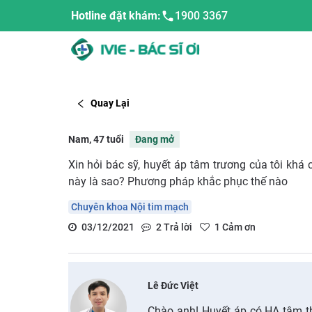
Hotline đặt khám:
1900 3367
Quay Lại
Nam, 47 tuổi
Đang mở
Xin hỏi bác sỹ, huyết áp tâm trương của tôi khá
này là sao? Phương pháp khắc phục thế nào
Chuyên khoa Nội tim mạch
03/12/2021
2
Trả lời
1
Cảm ơn
Lê Đức Việt
Chào anh! Huyết áp có HA tâm t