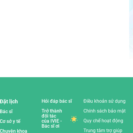
Đặt lịch
Hỏi đáp bác sĩ
Điều khoản sử dụng
Trở thành
Chính sách bảo mật
Bác sĩ
đối tác
Quy chế hoạt động
của IVIE -
Cơ sở y tế
Bác sĩ ơi
Trung tâm trợ giúp
Chuyên khoa