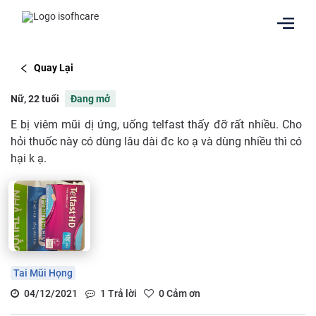
Quay Lại
Nữ, 22 tuổi
Đang mở
E bị viêm mũi dị ứng, uống telfast thấy đỡ rất nhiều. Cho
hỏi thuốc này có dùng lâu dài đc ko ạ và dùng nhiều thì có
hại k ạ.
Tai Mũi Họng
04/12/2021
1
Trả lời
0
Cảm ơn