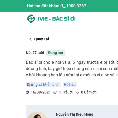
Hotline đặt khám:
1900 3367
Quay Lại
Nữ, 27 tuổi
Đang mở
Bác sĩ ơi cho e hỏi vs ạ, 5 ngày trươcs e bị sốt,
dương tính, bây giờ triệu chứng của e chỉ còn mất
e hỏi khoảng bao lâu nữa thì e mới có vị giác và 
Dị ứng và Miễn dịch
Hô hấp
16/08/2021
1
Trả lời
0
Cảm ơn
Nguyễn Thị Diệu Hồng