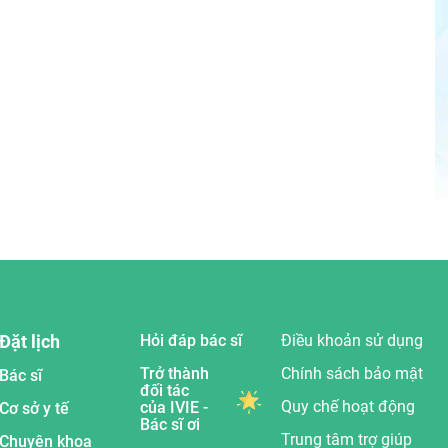
Đặt lịch
Hỏi đáp bác sĩ
Điều khoản sử dụng
Trở thành
Chính sách bảo mật
Bác sĩ
đối tác
Quy chế hoạt động
của IVIE -
Cơ sở y tế
Bác sĩ ơi
Trung tâm trợ giúp
Chuyên khoa