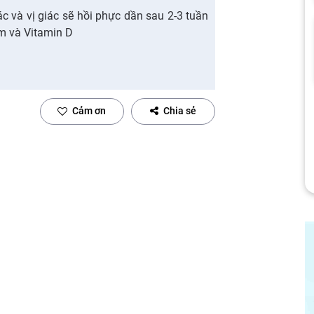
c và vị giác sẽ hồi phực dần sau 2-3 tuần
ẽm và Vitamin D
Cảm ơn
Chia sẻ