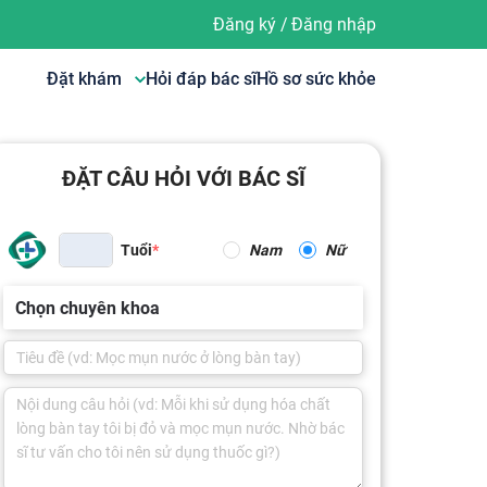
Đăng ký
/
Đăng nhập
Đặt khám
Hỏi đáp bác sĩ
Hồ sơ sức khỏe
ĐẶT CÂU HỎI VỚI BÁC SĨ
Tuổi
Nam
Nữ
Chọn chuyên khoa