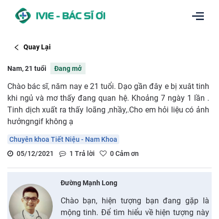
Quay Lại
Nam, 21 tuổi
Đang mở
Chào bác sĩ, năm nay e 21 tuổi. Dạo gần đây e bị xuât tinh
khi ngủ và mơ thấy đang quan hệ. Khoảng 7 ngày 1 lần .
Tinh dịch xuất ra thấy loãng ,nhầy,.Cho em hỏi liệu có ảnh
hưởngngif không ạ
Chuyên khoa Tiết Niệu - Nam Khoa
05/12/2021
1
Trả lời
0
Cảm ơn
Đường Mạnh Long
Chào bạn, hiện tượng bạn đang gặp là
mộng tinh. Để tìm hiểu về hiện tượng này