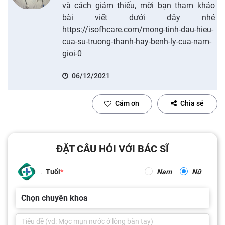
và cách giảm thiểu, mời bạn tham khảo
bài viết dưới đây nhé
https://isofhcare.com/mong-tinh-dau-hieu-
cua-su-truong-thanh-hay-benh-ly-cua-nam-
gioi-0
06/12/2021
Cảm ơn
Chia sẻ
ĐẶT CÂU HỎI VỚI BÁC SĨ
Tuổi
Nam
Nữ
Chọn chuyên khoa