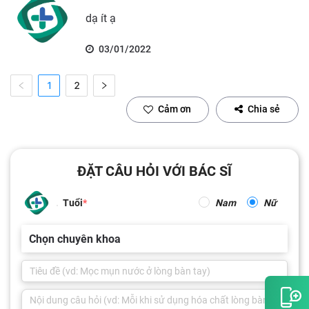
dạ ít ạ
03/01/2022
1
2
Cảm ơn
Chia sẻ
ĐẶT CÂU HỎI VỚI BÁC SĨ
Tuổi
Nam
Nữ
Chọn chuyên khoa