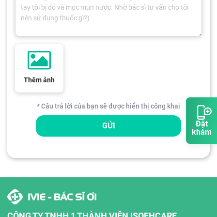
Thêm ảnh
* Câu trả lời của bạn sẽ được hiển thị công khai
Đặt
GỬI
khám
CÔNG TY TNHH 1 THÀNH VIÊN ISOFHCARE