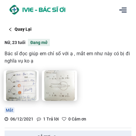
Quay Lại
Nữ, 23 tuổi
Đang mở
Bác sĩ đọc giúp em chỉ số với ạ , mắt em như này có bị đi
nghĩa vụ ko ạ
Mắt
06/12/2021
1
Trả lời
0
Cảm ơn