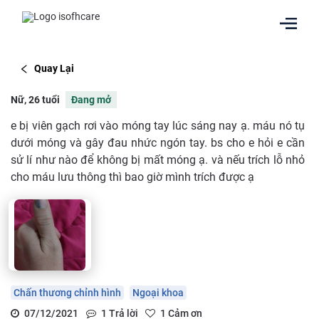
Quay Lại
Nữ, 26 tuổi
Đang mở
e bị viên gạch rơi vào móng tay lúc sáng nay ạ. máu nó tụ
dưới móng và gây đau nhức ngón tay. bs cho e hỏi e cần
sử lí như nào để không bị mất móng ạ. và nếu trích lỗ nhỏ
cho máu lưu thông thì bao giờ mình trích được ạ
Chấn thương chỉnh hình
Ngoại khoa
07/12/2021
1
Trả lời
1
Cảm ơn