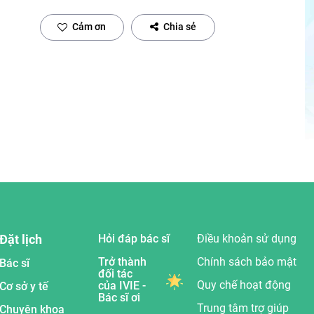
Cảm ơn
Chia sẻ
Đặt lịch
Hỏi đáp bác sĩ
Điều khoản sử dụng
Trở thành
Chính sách bảo mật
Bác sĩ
đối tác
Quy chế hoạt động
của IVIE -
Cơ sở y tế
Bác sĩ ơi
Trung tâm trợ giúp
Chuyên khoa