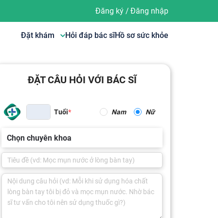
Đăng ký
/
Đăng nhập
Đặt khám
Hỏi đáp bác sĩ
Hồ sơ sức khỏe
ĐẶT CÂU HỎI VỚI BÁC SĨ
Tuổi
Nam
Nữ
Chọn chuyên khoa