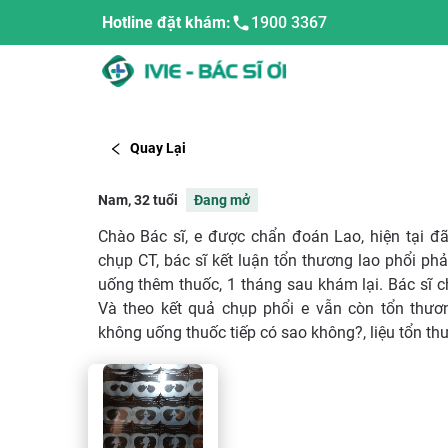
Hotline đặt khám:
1900 3367
Quay Lại
Nam, 32 tuổi
Đang mở
Chào Bác sĩ, e được chẩn đoán Lao, hiện tại đã k
chụp CT, bác sĩ kết luận tổn thương lao phổi phả
uống thêm thuốc, 1 tháng sau khám lại. Bác sĩ ch
Và theo kết quả chụp phổi e vẫn còn tổn thươ
không uống thuốc tiếp có sao không?, liệu tổn th