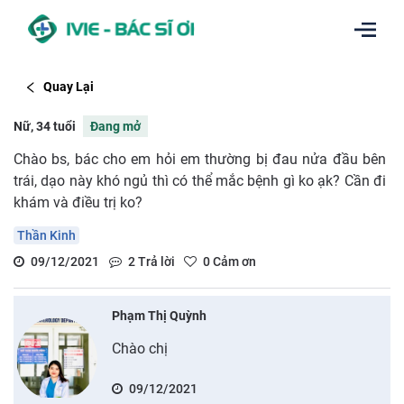
Quay Lại
Nữ, 34 tuổi
Đang mở
Chào bs, bác cho em hỏi em thường bị đau nửa đầu bên
trái, dạo này khó ngủ thì có thể mắc bệnh gì ko ạk? Cần đi
khám và điều trị ko?
Thần Kinh
09/12/2021
2
Trả lời
0
Cảm ơn
Phạm Thị Quỳnh
Chào chị
09/12/2021