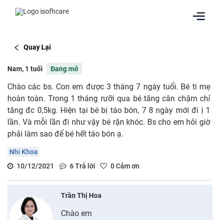
Quay Lại
Nam, 1 tuổi
Đang mở
Chào các bs. Con em được 3 tháng 7 ngày tuổi. Bé ti mẹ
hoàn toàn. Trong 1 tháng rưỡi qua bé tăng cân chậm chỉ
tăng đc 0,5kg. Hiện tại bé bị táo bón, 7 8 ngày mới đi ị 1
lần. Và mỗi lần đi như vậy bé rặn khóc. Bs cho em hỏi giờ
phải làm sao để bé hết táo bón ạ.
Nhi Khoa
10/12/2021
6
Trả lời
0
Cảm ơn
Trần Thị Hoa
Chào em