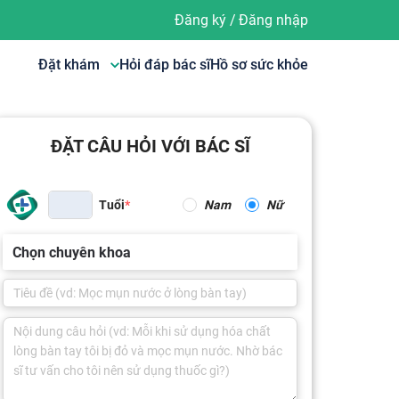
Đăng ký
/
Đăng nhập
Đặt khám
Hỏi đáp bác sĩ
Hồ sơ sức khỏe
ĐẶT CÂU HỎI VỚI BÁC SĨ
Tuổi
Nam
Nữ
Chọn chuyên khoa