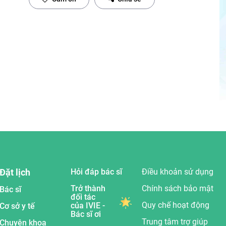
Đặt lịch
Hỏi đáp bác sĩ
Điều khoản sử dụng
Trở thành
Chính sách bảo mật
Bác sĩ
đối tác
Quy chế hoạt động
của IVIE -
Cơ sở y tế
Bác sĩ ơi
Trung tâm trợ giúp
Chuyên khoa