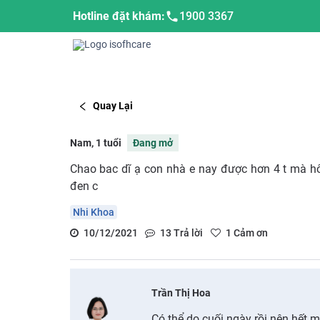
Hotline đặt khám:
1900 3367
Quay Lại
Nam, 1 tuổi
Đang mở
Chao bac dĩ ạ con nhà e nay được hơn 4 t mà h
đen c
Nhi Khoa
10/12/2021
13
Trả lời
1
Cảm ơn
Trần Thị Hoa
Có thể do cuối ngày rồi nên hết 