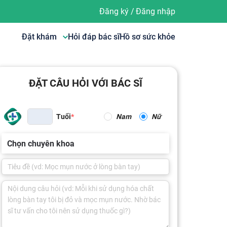
Đăng ký
/
Đăng nhập
Đặt khám
Hỏi đáp bác sĩ
Hồ sơ sức khỏe
ĐẶT CÂU HỎI VỚI BÁC SĨ
Tuổi
Nam
Nữ
Chọn chuyên khoa