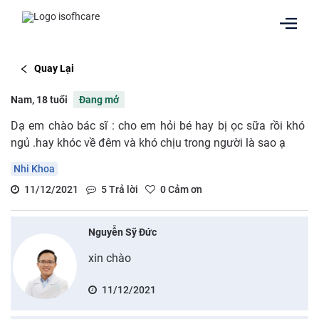
Quay Lại
Nam, 18 tuổi
Đang mở
Dạ em chào bác sĩ : cho em hỏi bé hay bị ọc sữa rồi khó
ngủ .hay khóc về đêm và khó chịu trong người là sao ạ
Nhi Khoa
11/12/2021
5
Trả lời
0
Cảm ơn
Nguyễn Sỹ Đức
xin chào
11/12/2021