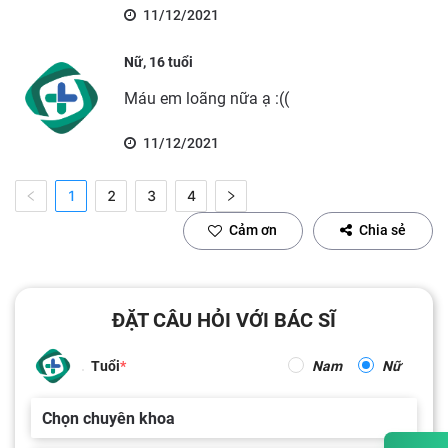
11/12/2021
Nữ, 16 tuổi
Máu em loãng nữa ạ :((
11/12/2021
1
2
3
4
Cảm ơn
Chia sẻ
ĐẶT CÂU HỎI VỚI BÁC SĨ
Tuổi
Nam
Nữ
Chọn chuyên khoa