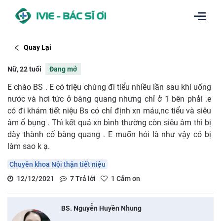
Quay Lại
Nữ, 22 tuổi
Đang mở
E chào BS . E có triệu chứng đi tiểu nhiều lần sau khi uống
nước và hơi tức ở bàng quang nhưng chỉ ở 1 bên phải .e
có đi khám tiết niệu Bs có chỉ định xn máu,nc tiểu và siêu
âm ổ bụng . Thì kết quả xn bình thường còn siêu âm thì bị
dày thành cổ bàng quang . E muốn hỏi là như vậy có bị
làm sao k ạ.
Chuyên khoa Nội thận tiết niệu
12/12/2021
7
Trả lời
1
Cảm ơn
BS. Nguyễn Huyền Nhung