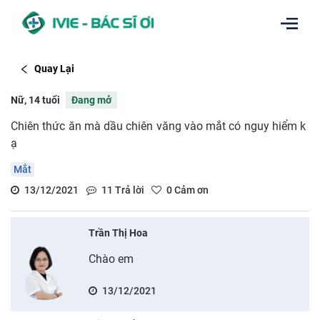
Quay Lại
Nữ, 14 tuổi
Đang mở
Chiên thức ăn mà dầu chiên văng vào mắt có nguy hiểm k
ạ
Mắt
13/12/2021
11
Trả lời
0
Cảm ơn
Trần Thị Hoa
Chào em
13/12/2021