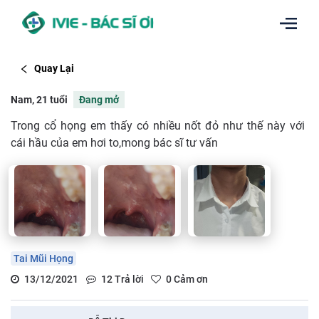
Quay Lại
Nam, 21 tuổi
Đang mở
Trong cổ họng em thấy có nhiều nốt đỏ như thế này với
cái hầu của em hơi to,mong bác sĩ tư vấn
Tai Mũi Họng
13/12/2021
12
Trả lời
0
Cảm ơn