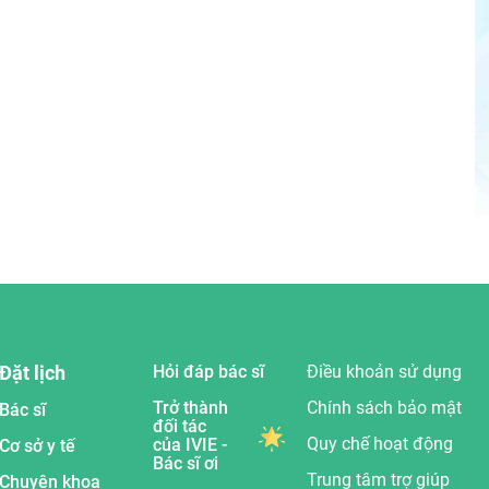
Đặt lịch
Hỏi đáp bác sĩ
Điều khoản sử dụng
Trở thành
Chính sách bảo mật
Bác sĩ
đối tác
Quy chế hoạt động
của IVIE -
Cơ sở y tế
Bác sĩ ơi
Trung tâm trợ giúp
Chuyên khoa