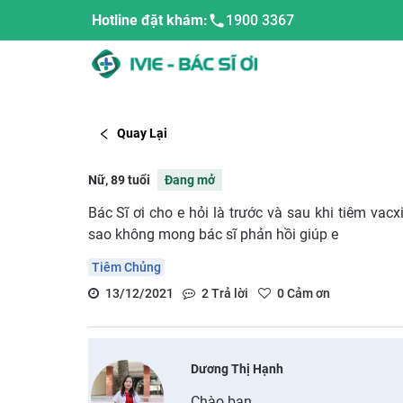
Hotline đặt khám:
1900 3367
Quay Lại
Nữ, 89 tuổi
Đang mở
Bác Sĩ ơi cho e hỏi là trước và sau khi tiêm va
sao không mong bác sĩ phản hồi giúp e
Tiêm Chủng
13/12/2021
2
Trả lời
0
Cảm ơn
Dương Thị Hạnh
Chào bạn