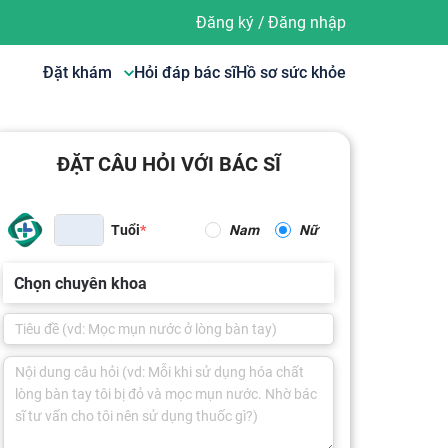
Đăng ký
/
Đăng nhập
Đặt khám
Hỏi đáp bác sĩ
Hồ sơ sức khỏe
ĐẶT CÂU HỎI VỚI BÁC SĨ
Tuổi
Nam
Nữ
Chọn chuyên khoa