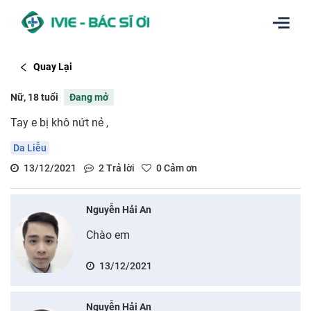
Quay Lại
Nữ, 18 tuổi
Đang mở
Tay e bị khô nứt nẻ ,
Da Liễu
13/12/2021
2
Trả lời
0
Cảm ơn
Nguyễn Hải An
Chào em
13/12/2021
Nguyễn Hải An