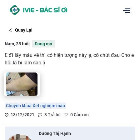
Quay Lại
Nam, 25 tuổi
Đang mở
E đi lấy máu về thì có hiện tượng này ạ, có chút đau Cho e
hỏi là bị làm sao ạ
Chuyên khoa Xét nghiệm máu
13/12/2021
3
Trả lời
0
Cảm ơn
Dương Thị Hạnh