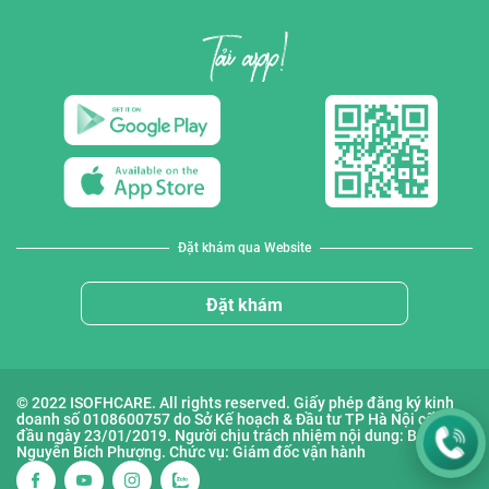
Đặt khám qua Website
Đặt khám
© 2022 ISOFHCARE. All rights reserved. Giấy phép đăng ký kinh
doanh số 0108600757 do Sở Kế hoạch & Đầu tư TP Hà Nội cấp lần
đầu ngày 23/01/2019. Người chịu trách nhiệm nội dung: Bà
Nguyễn Bích Phượng. Chức vụ: Giám đốc vận hành