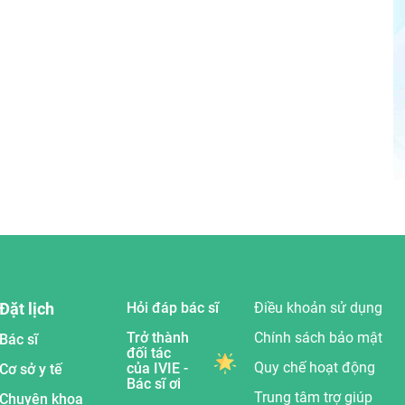
Đặt lịch
Hỏi đáp bác sĩ
Điều khoản sử dụng
Trở thành
Chính sách bảo mật
Bác sĩ
đối tác
Quy chế hoạt động
của IVIE -
Cơ sở y tế
Bác sĩ ơi
Trung tâm trợ giúp
Chuyên khoa