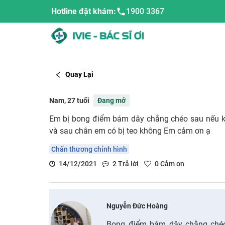
Hotline đặt khám:
1900 3367
Quay Lại
Nam, 27 tuổi
Đang mở
Em bị bong điểm bám dây chằng chéo sau nếu k
và sau chân em có bị teo không Em cảm ơn ạ
Chấn thương chỉnh hình
14/12/2021
2
Trả lời
0
Cảm ơn
Nguyễn Đức Hoàng
Bong điểm bám dây chằng ché