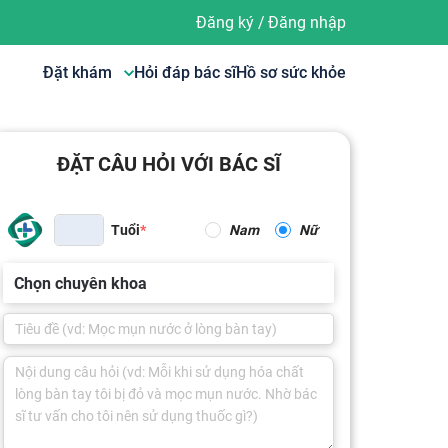
Đăng ký
/
Đăng nhập
Đặt khám
Hỏi đáp bác sĩ
Hồ sơ sức khỏe
ĐẶT CÂU HỎI VỚI BÁC SĨ
Tuổi
Nam
Nữ
Chọn chuyên khoa