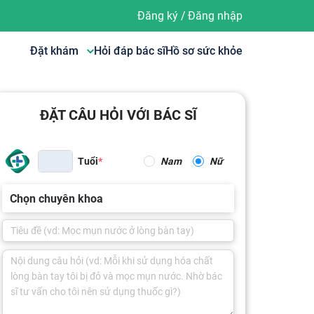
Đăng ký
/
Đăng nhập
Đặt khám
Hỏi đáp bác sĩ
Hồ sơ sức khỏe
ĐẶT CÂU HỎI VỚI BÁC SĨ
Tuổi
Nam
Nữ
Chọn chuyên khoa