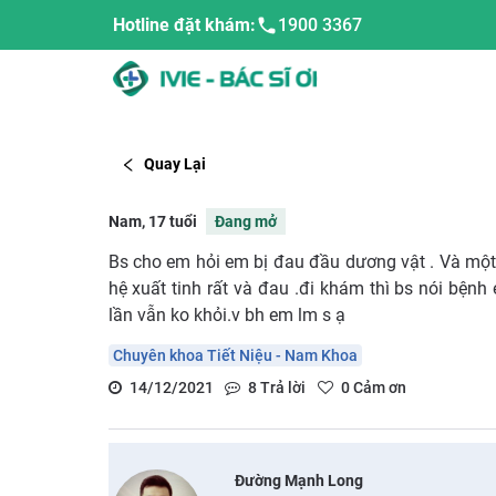
Hotline đặt khám:
1900 3367
Quay Lại
Nam, 17 tuổi
Đang mở
Bs cho em hỏi em bị đau đầu dương vật . Và một b
hệ xuất tinh rất và đau .đi khám thì bs nói bện
lần vẫn ko khỏi.v bh em lm s ạ
Chuyên khoa Tiết Niệu - Nam Khoa
14/12/2021
8
Trả lời
0
Cảm ơn
Đường Mạnh Long