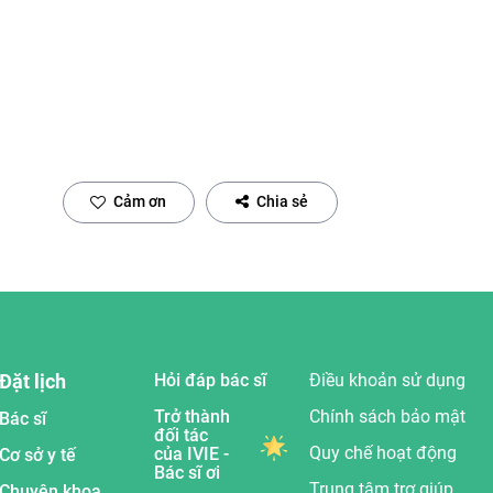
Cảm ơn
Chia sẻ
Đặt lịch
Hỏi đáp bác sĩ
Điều khoản sử dụng
Trở thành
Chính sách bảo mật
Bác sĩ
đối tác
Quy chế hoạt động
của IVIE -
Cơ sở y tế
Bác sĩ ơi
Trung tâm trợ giúp
Chuyên khoa