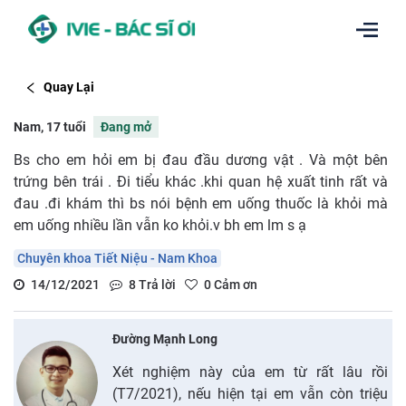
Quay Lại
Nam, 17 tuổi
Đang mở
Bs cho em hỏi em bị đau đầu dương vật . Và một bên
trứng bên trái . Đi tiểu khác .khi quan hệ xuất tinh rất và
đau .đi khám thì bs nói bệnh em uống thuốc là khỏi mà
em uống nhiều lần vẫn ko khỏi.v bh em lm s ạ
Chuyên khoa Tiết Niệu - Nam Khoa
14/12/2021
8
Trả lời
0
Cảm ơn
Đường Mạnh Long
Xét nghiệm này của em từ rất lâu rồi
(T7/2021), nếu hiện tại em vẫn còn triệu