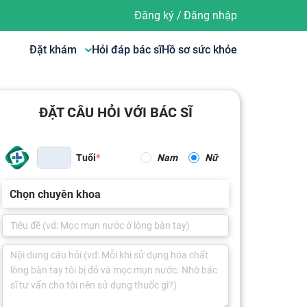
Đăng ký
/
Đăng nhập
Đặt khám
Hỏi đáp bác sĩ
Hồ sơ sức khỏe
ĐẶT CÂU HỎI VỚI BÁC SĨ
Tuổi
Nam
Nữ
Chọn chuyên khoa