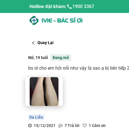
Hotline đặt khám:
1900 3367
Quay Lại
Nữ, 19 tuổi
Đang mở
bs ơi cho em hỏi nổi như vậy là sao ạ bị liên tiếp
Da Liễu
15/12/2021
7
Trả lời
1
Cảm ơn