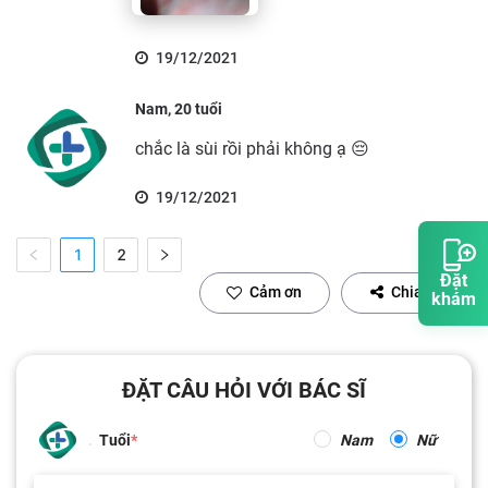
19/12/2021
Nam, 20 tuổi
chắc là sùi rồi phải không ạ 😔
19/12/2021
1
2
Đặt
Cảm ơn
Chia sẻ
khám
ĐẶT CÂU HỎI VỚI BÁC SĨ
Tuổi
Nam
Nữ