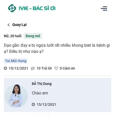
Quay Lại
Nữ, 20 tuổi
Đang mở
Dạo gần đay e bị ngứa lưỡi rất nhiều khong biet là bệnh gì
ạ? Điều trị như nào ạ?
Tai Mũi Họng
15/12/2021
10
Trả lời
0
Cảm ơn
Đỗ Thị Dung
Chào em
15/12/2021