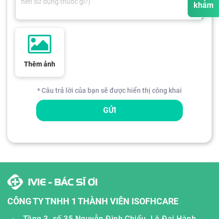
khám
Thêm ảnh
* Câu trả lời của bạn sẽ được hiển thị công khai
GỬI
CÔNG TY TNHH 1 THÀNH VIÊN ISOFHCARE
Tầng 3, số 35 Nguyễn Đình Chiểu, Lê Đại Hành,