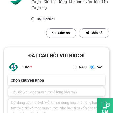
được. Giờ tôi đăng kí khám vào lúc 11h
được k ạ
18/08/2021
Cảm ơn
Chia sẻ
ĐẶT CÂU HỎI VỚI BÁC SĨ
Tuổi
Nam
Nữ
Chọn chuyên khoa
Đặt