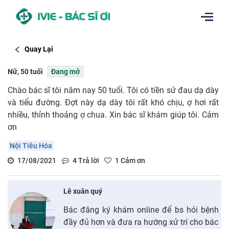
Quay Lại
Nữ, 50 tuổi
Đang mở
Chào bác sĩ tôi năm nay 50 tuổi. Tôi có tiền sử đau dạ dày
và tiểu đường. Đợt này dạ dày tôi rất khó chịu, ợ hơi rất
nhiều, thỉnh thoảng ợ chua. Xin bác sĩ khám giúp tôi. Cảm
ơn
Nội Tiêu Hóa
17/08/2021
4
Trả lời
1
Cảm ơn
Lê xuân quý
Bác đăng ký khám online để bs hỏi bệnh
đầy đủ hơn và đưa ra hướng xử trí cho bác