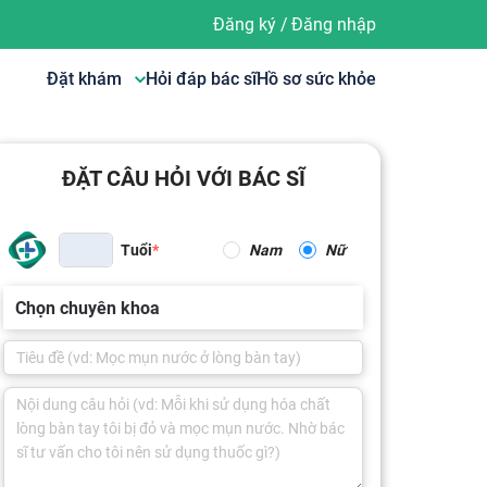
Đăng ký
/
Đăng nhập
Đặt khám
Hỏi đáp bác sĩ
Hồ sơ sức khỏe
ĐẶT CÂU HỎI VỚI BÁC SĨ
Tuổi
Nam
Nữ
Chọn chuyên khoa