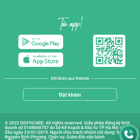
Đặt khám qua Website
Đặt khám
© 2022 ISOFHCARE. All rights reserved. Giấy phép đăng ký kinh
doanh số 0108600757 do Sở Kế hoạch & Đầu tư TP Hà Nội cấp lần
đầu ngày 23/01/2019. Người chịu trách nhiệm nội dung: Bà
Nguyễn Bích Phượng. Chức vụ: Giám đốc vận hành