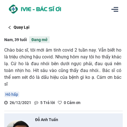
Quay Lại
Nam, 39 tuổi
Đang mở
Chào bác sĩ, tôi mới âm tính covid 2 tuần nay. Vẫn biết ho
là triệu chứng hậu covid. Nhưng hôm nay tôi ho thấy khác
lạ. Cứ ho là đau nhói bên dưới ngực phải, đau quá nên
toàn nhịn ho. Hít sâu vào cũng thấy đau nhói.. Bác sĩ có
thể xem xét đó là dấu hiệu của bệnh gì ko ạ. Cám ơn bác
sĩ
Hô hấp
26/12/2021
5
Trả lời
0
Cảm ơn
Đỗ Anh Tuấn