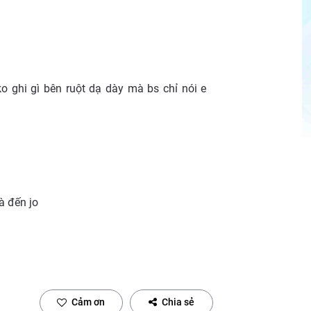
ko ghi gì bên ruột dạ dày mà bs chỉ nói e
à đến jo
Cảm ơn
Chia sẻ