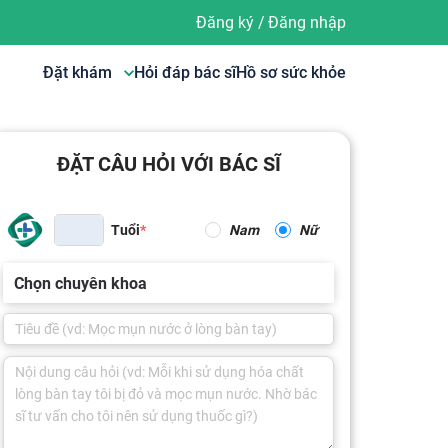
Đăng ký
/
Đăng nhập
Đặt khám
Hỏi đáp bác sĩ
Hồ sơ sức khỏe
ĐẶT CÂU HỎI VỚI BÁC SĨ
Tuổi
Nam
Nữ
Chọn chuyên khoa