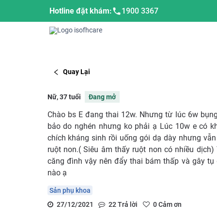
Hotline đặt khám:
1900 3367
Quay Lại
Nữ, 37 tuổi
Đang mở
Chào bs E đang thai 12w. Nhưng từ lúc 6w bụng
bảo do nghén nhưng ko phải ạ Lúc 10w e có k
chích kháng sinh rồi uống gói dạ dày nhưng vẫn 
ruột non.( Siêu âm thấy ruột non có nhiều dịch) 
căng đình vậy nên đẩy thai bám thấp và gây tụ
nào ạ
Sản phụ khoa
27/12/2021
22
Trả lời
0
Cảm ơn