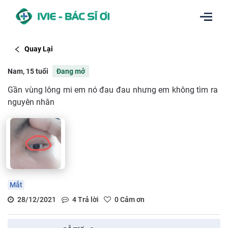
Quay Lại
Nam, 15 tuổi
Đang mở
Gần vùng lông mi em nó đau đau nhưng em không tìm ra
nguyên nhân
Mắt
28/12/2021
4
Trả lời
0
Cảm ơn