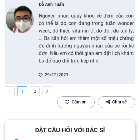
Đỗ Anh Tuấn
Nguyên nhân quấy khóc về đêm của con
có thể là do con đang trong tuần wonder
week; do thiếu vitamin D; do đói; do tân lý;
... Bs cần hỏi em thêm một số triệu chứng
để định hướng nguyên nhân của bé rồi kê
đơn. Nếu em có thời gian em đặt lịch khám
bs để trao đổi trực tiếp nhé
29/12/2021
1
2
Cảm ơn
Chia sẻ
ĐẶT CÂU HỎI VỚI BÁC SĨ