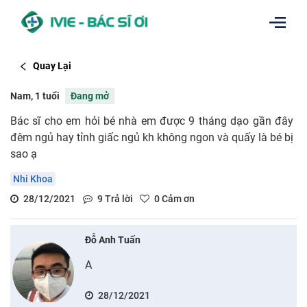
Quay Lại
Nam, 1 tuổi
Đang mở
Bác sĩ cho em hỏi bé nhà em được 9 tháng dạo gần đây
đêm ngủ hay tỉnh giấc ngủ kh không ngon và quấy là bé bị
sao ạ
Nhi Khoa
28/12/2021
9
Trả lời
0
Cảm ơn
Đỗ Anh Tuấn
A
28/12/2021