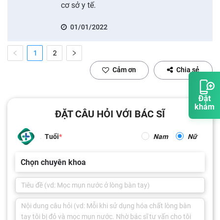
cơ sở y tế.
01/01/2022
1
2
Cảm ơn
Chia sẻ
Đặt
khám
ĐẶT CÂU HỎI VỚI BÁC SĨ
Tuổi
Nam
Nữ
Chọn chuyên khoa