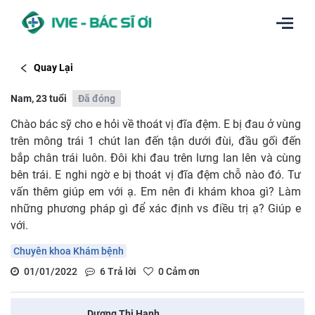
Quay Lại
Nam, 23 tuổi
Đã đóng
Chào bác sỹ cho e hỏi về thoát vị đĩa đệm. E bị đau ở vùng
trên mông trái 1 chút lan đến tận dưới đùi, đầu gối đến
bắp chân trái luôn. Đôi khi đau trên lưng lan lên và cùng
bên trái. E nghi ngờ e bị thoát vị đĩa đệm chỗ nào đó. Tư
vấn thêm giúp em với ạ. Em nên đi khám khoa gì? Làm
những phương pháp gì để xác định vs điều trị ạ? Giúp e
với.
Chuyên khoa Khám bệnh
01/01/2022
6
Trả lời
0
Cảm ơn
Dương Thị Hạnh