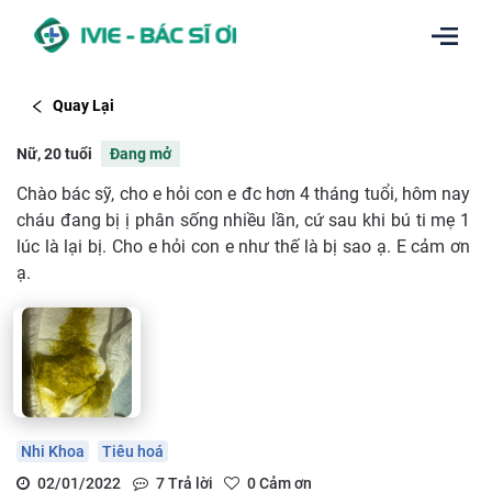
Quay Lại
Nữ, 20 tuổi
Đang mở
Chào bác sỹ, cho e hỏi con e đc hơn 4 tháng tuổi, hôm nay
cháu đang bị ị phân sống nhiều lần, cứ sau khi bú ti mẹ 1
lúc là lại bị. Cho e hỏi con e như thế là bị sao ạ. E cảm ơn
ạ.
Nhi Khoa
Tiêu hoá
02/01/2022
7
Trả lời
0
Cảm ơn