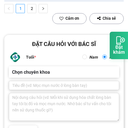
1
2
Cảm ơn
Chia sẻ
ĐẶT CÂU HỎI VỚI BÁC SĨ
Đặt
khám
Tuổi
Nam
Nữ
Chọn chuyên khoa