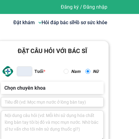
Đăng ký
/
Đăng nhập
Đặt khám
Hỏi đáp bác sĩ
Hồ sơ sức khỏe
ĐẶT CÂU HỎI VỚI BÁC SĨ
Tuổi
Nam
Nữ
Chọn chuyên khoa