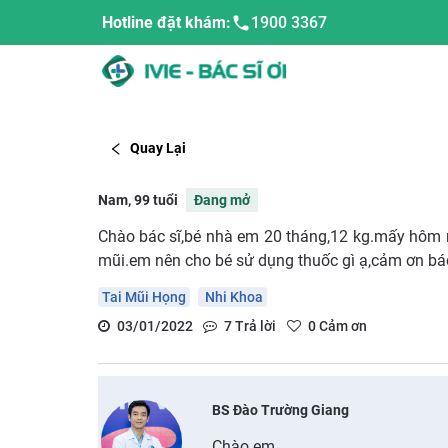
Hotline đặt khám:
1900 3367
Quay Lại
Nam, 99 tuổi
Đang mở
Chào bác sĩ,bé nhà em 20 tháng,12 kg.mấy hôm na
mũi.em nên cho bé sử dụng thuốc gì ạ,cảm ơn bác
Tai Mũi Họng
Nhi Khoa
03/01/2022
7
Trả lời
0
Cảm ơn
BS Đào Trường Giang
Chào em