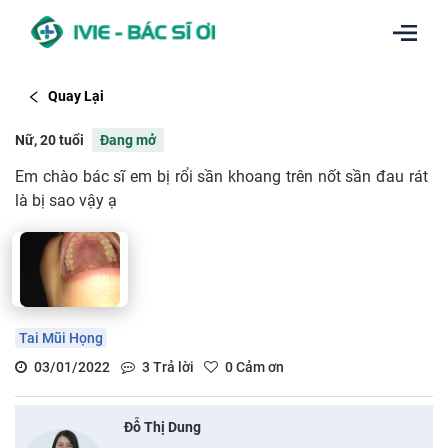
Quay Lại
Nữ, 20 tuổi
Đang mở
Em chào bác sĩ em bị rổi sần khoang trên nốt sần đau rát
là bị sao vậy ạ
Tai Mũi Họng
03/01/2022
3
Trả lời
0
Cảm ơn
Đỗ Thị Dung