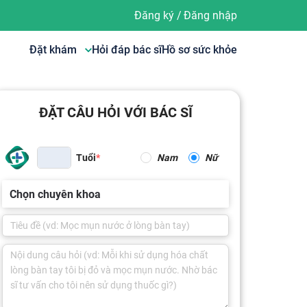
Đăng ký
/
Đăng nhập
Đặt khám
Hỏi đáp bác sĩ
Hồ sơ sức khỏe
ĐẶT CÂU HỎI VỚI BÁC SĨ
Tuổi
Nam
Nữ
Chọn chuyên khoa