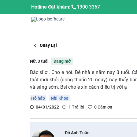
Hotline đặt khám:
1900 3367
Quay Lại
Nữ, 3 tuổi
Đang mở
Bác sĩ ơi. Cho e hỏi. Bé nhà e năm nay 3 tuổi. 
thắt mới khỏi (uống thuốc 20 ngày) nay thấy bạn
và sáng sớm. Bsi cho e xin cách điều trị với ạ
Hô hấp
Nhi Khoa
04/01/2022
1
Trả lời
0
Cảm ơn
Đỗ Anh Tuấn