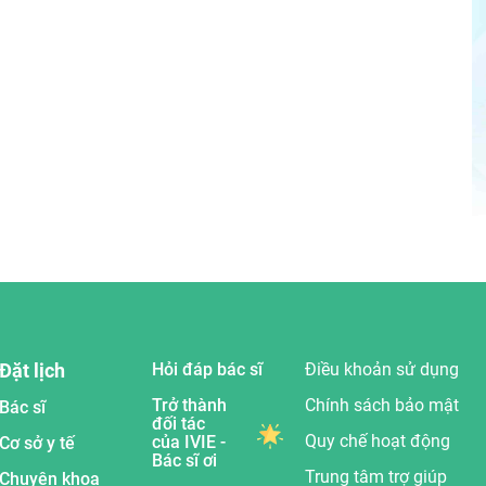
Đặt lịch
Hỏi đáp bác sĩ
Điều khoản sử dụng
Trở thành
Chính sách bảo mật
Bác sĩ
đối tác
Quy chế hoạt động
của IVIE -
Cơ sở y tế
Bác sĩ ơi
Trung tâm trợ giúp
Chuyên khoa